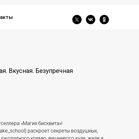
акты
ая. Вкусная. Безупречная
тселлера «Магия бисквита»!
ake_school) раскроет секреты воздушных,
шоколадного кремю, вишневого кули, желе и