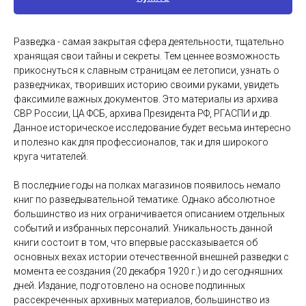
Разведка - самая закрытая сфера деятельности, тщательно
хранящая свои тайны и секреты. Тем ценнее возможность
прикоснуться к славным страницам ее летописи, узнать о
разведчиках, творивших историю своими руками, увидеть
факсимиле важных документов. Это материалы из архива
СВР России, ЦА ФСБ, архива Президента РФ, РГАСПИ и др.
Данное историческое исследование будет весьма интересно
и полезно как для профессионалов, так и для широкого
круга читателей.
В последние годы на полках магазинов появилось немало
книг по разведывательной тематике. Однако абсолютное
большинство из них ограничивается описанием отдельных
событий и избранных персоналий. Уникальность данной
книги состоит в том, что впервые рассказывается об
основных вехах истории отечественной внешней разведки с
момента ее создания (20 декабря 1920 г.) и до сегодняшних
дней. Издание, подготовлено на основе подлинных
рассекреченных архивных материалов, большинство из