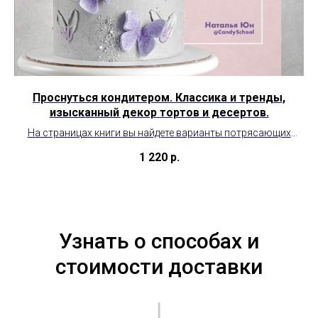
Проснуться кондитером. Классика и тренды,
М
изысканный декор тортов и десертов.
Ч
На страницах книги вы найдете варианты потрясающих
кремов, начинок, декора!
1 220
р.
Узнать о способах и
стоимости доставки