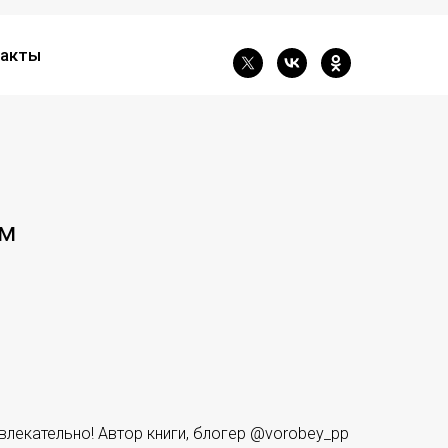
акты
ем
увлекательно! Автор книги, блогер @vorobey_pp