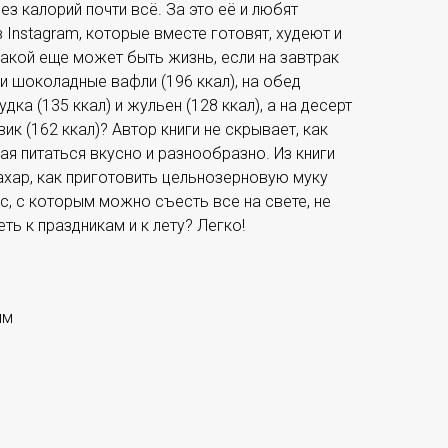
ез калорий почти всё. За это её и любят
 Instagram, которые вместе готовят, худеют и
какой еще может быть жизнь, если на завтрак
 и шоколадные вафли (196 ккал), на обед
ка (135 ккал) и жульен (128 ккал), а на десерт
вик (162 ккал)? Автор книги не скрывает, как
ая питаться вкусно и разнообразно. Из книги
ахар, как приготовить цельнозерновую муку
ус, с которым можно съесть все на свете, не
ть к праздникам и к лету? Легко!
мм