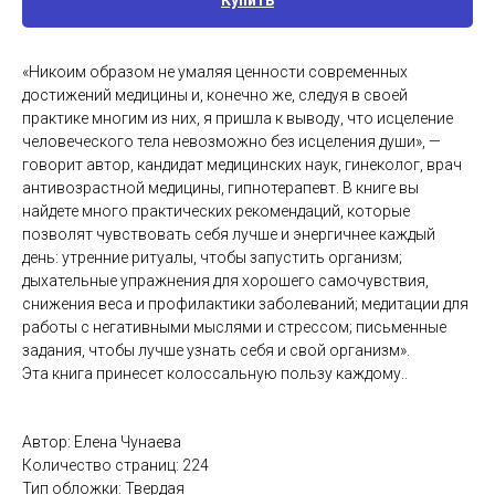
Купить
«Никоим образом не умаляя ценности современных
достижений медицины и, конечно же, следуя в своей
практике многим из них, я пришла к выводу, что исцеление
человеческого тела невозможно без исцеления души», —
говорит автор, кандидат медицинских наук, гинеколог, врач
антивозрастной медицины, гипнотерапевт. В книге вы
найдете много практических рекомендаций, которые
позволят чувствовать себя лучше и энергичнее каждый
день: утренние ритуалы, чтобы запустить организм;
дыхательные упражнения для хорошего самочувствия,
снижения веса и профилактики заболеваний; медитации для
работы с негативными мыслями и стрессом; письменные
задания, чтобы лучше узнать себя и свой организм».
Эта книга принесет колоссальную пользу каждому..
Автор: Елена Чунаева
Количество страниц: 224
Тип обложки: Твердая