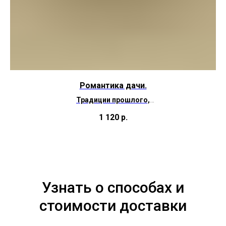
Романтика дачи.
ера
Традиции прошлого,
детские воспоминания и уютная загородная жизнь
В
1 120
р.
и
настоящего.
вм
Узнать о способах и
стоимости доставки